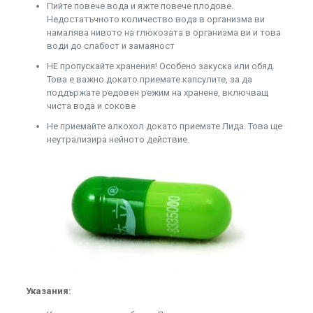
Пийте повече вода и яжте повече плодове.
Недостатъчното количество вода в организма ви
намалява нивото на глюкозата в организма ви и това
води до слабост и замаяност
НЕ пропускайте хранения! Особено закуска или обяд.
Това е важно докато приемате капсулите, за да
поддържате редовен режим на хранене, включващ
чиста вода и сокове
Не приемайте алкохол докато приемате Лида. Това ще
неутрализира нейното действие.
Указания: