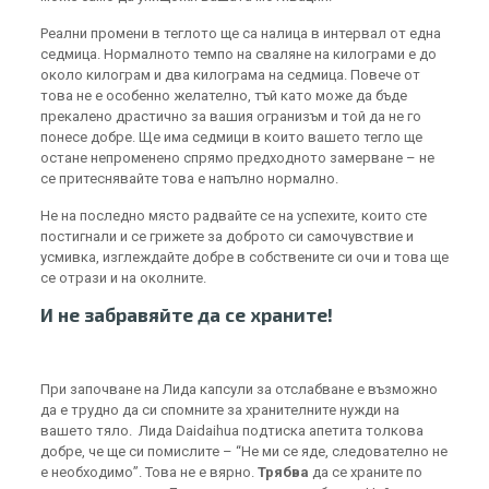
Реални промени в теглото ще са налица в интервал от една
седмица. Нормалното темпо на сваляне на килограми е до
около килограм и два килограма на седмица. Повече от
това не е особенно желателно, тъй като може да бъде
прекалено драстично за вашия огранизъм и той да не го
понесе добре. Ще има седмици в които вашето тегло ще
остане непроменено спрямо предходното замерване – не
се притеснявайте това е напълно нормално.
Не на последно място радвайте се на успехите, които сте
постигнали и се грижете за доброто си самочувствие и
усмивка, изглеждайте добре в собствените си очи и това ще
се отрази и на околните.
И не забравяйте да се храните!
При започване на Лида капсули за отслабване е възможно
да е трудно да си спомните за хранителните нужди на
вашето тяло. Лида Daidaihua подтиска апетита толкова
добре, че ще си помислите – “Не ми се яде, следователно не
е необходимо”. Това не е вярно.
Трябва
да се храните по