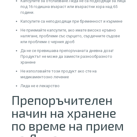
Капсулите за отслабване Лида не са подходящи за лица
под 16 годишна възраст или възрастни хора над 65
години.
Капсулите са неподходящи при бременност и кърмене
Не приемайте капсулите, ако имате високо кръвно
налягане, проблеми със сърцето, сърдечните съдове
или проблеми с черния дроб
Да не се превишава препоръчаната дневна доза!
Продуктът не може да замести разнообразното
хранене
Не използвайте този продукт ако сте на
медикаментозно лечение
Лида не е лекарство
Препоръчителен
начин на хранене
по време на прием