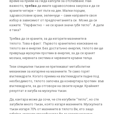
време на прием на Лида капсули за отслабване. Най-
важното,
трябва
да имате здравословна закуска и да се
храните четири – пет пъти на ден. Малки порции,
здравословни храни, зеленчуци – сами направете своя
избор в зависимот от предпочитанията си. Може да си
кажете: “Перфектно – не се храня значи губя тегло”. А дали
е така?
Трябва да се храните, за да изгорите мазнините в
тялото. Това е факт: Първото хранително изискване на
тялото ви е енергия. Без достатъчно енергия, тялото ви ще
превръща мускулен протеин в енергия, за да се хранят
мозъка, нервната система и червените кръвни телца.
Тези специални тъкани не притежават метаболитни
механизми за изгаряне на мазнините. Те само горят
въглехидрати. Когато приема на въглехидрати падне под
необходимото, тялото започва да конвертира протеин във
въглехидрати, за да отговори на своите нужди. Крайният
резултат е загуба на мускулна тъкан.
Да, кантара може да сочи, че сте изгубили “тегло”, но сте
загубили много тъкан, която изгаря мазнините. Мускулната
тъкан изгаря 70% от мазнините в тялото Ви, ето защо
губейки мускули способността Ви да горите мазнини