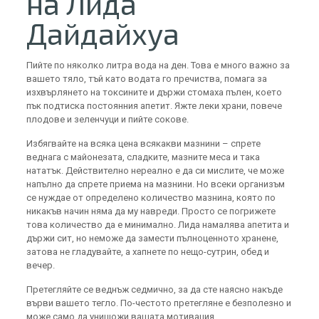
на Лида
Дайдайхуа
Пийте по няколко литра вода на ден. Това е много важно за
вашето тяло, тъй като водата го пречиства, помага за
изхвърлянето на токсините и държи стомаха пълен, което
пък подтиска постоянния апетит. Яжте леки храни, повече
плодове и зеленчуци и пийте сокове.
Избягвайте на всяка цена всякакви мазнини – спрете
веднага с майонезата, сладките, мазните меса и така
нататък. Действително нереално е да си мислите, че може
напълно да спрете приема на мазнини. Но всеки организъм
се нуждае от определено количество мазнина, която по
никакъв начин няма да му навреди. Просто се погрижете
това количество да е минимално. Лида намалява апетита и
държи сит, но неможе да замести пълноценното хранене,
затова не гладувайте, а хапнете по нещо-сутрин, обед и
вечер.
Претегляйте се веднъж седмично, за да сте наясно накъде
върви вашето тегло. По-честото претегляне е безполезно и
може само да унищожи вашата мотивация.